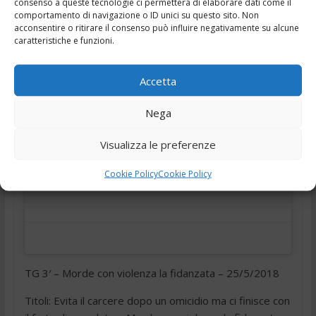
consenso a queste tecnologie ci permetterà di elaborare dati come il
,
,
,
,
25 Maggio 2018
"Tg Frosinone"
Ciociaria
h24
news
comportamento di navigazione o ID unici su questo sito. Non
,
,
acconsentire o ritirare il consenso può influire negativamente su alcune
Notizie
provincia di Frosinone
tg 24
caratteristiche e funzioni.
Accetta
Nega
Visualizza le preferenze
Fai clic per accettare i cookie marketing e
abilitare questo contenuto
Cookie Policy
Cookie Policy
TG 3′ – Morde con violenza la fidanzata – 25/5/2018
Titoli: Evita il carcere dopo un omicidio ma ci finisce con