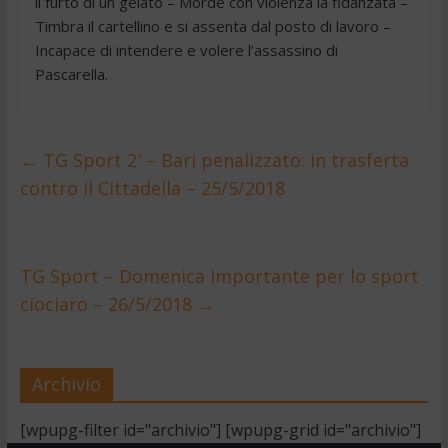
il furto di un gelato – Morde con violenza la fidanzata –
Timbra il cartellino e si assenta dal posto di lavoro –
Incapace di intendere e volere l’assassino di
Pascarella.
←
TG Sport 2′ – Bari penalizzato: in trasferta
contro il Cittadella – 25/5/2018
TG Sport – Domenica importante per lo sport
ciociaro – 26/5/2018
→
Archivio
[wpupg-filter id="archivio"] [wpupg-grid id="archivio"]