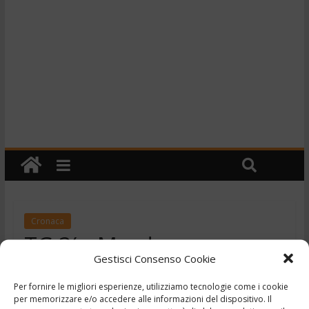
Cronaca
TG 3′ – Morde con
Gestisci Consenso Cookie
violenza la fidanzata –
Per fornire le migliori esperienze, utilizziamo tecnologie come i cookie
25/5/2018
per memorizzare e/o accedere alle informazioni del dispositivo. Il