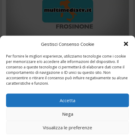
Gestisci Consenso Cookie
Cronaca
,
,
,
29 Settembre 2022
Belen
Chiara Ferragni
Ciociaria
Per fornire le migliori esperienze, utilizziamo tecnologie come i cookie
,
,
,
,
,
,
Fedez
Frosinone
Italy
telegiornale
Tg
Tg24
Zelensky
per memorizzare e/o accedere alle informazioni del dispositivo. Il
consenso a queste tecnologie ci permetterà di elaborare dati come il
comportamento di navigazione o ID unici su questo sito. Non
TG – Esplode in casa una bombola di gas – 29/9/2022
acconsentire o ritirare il consenso può influire negativamente su alcune
caratteristiche e funzioni.
Leggi il seguito
Accetta
Nega
← Precedente
Visualizza le preferenze