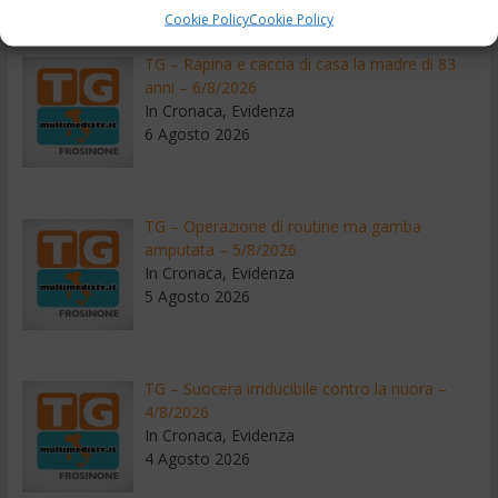
Recenti
Cookie Policy
Cookie Policy
TG – Rapina e caccia di casa la madre di 83
anni – 6/8/2026
In Cronaca, Evidenza
6 Agosto 2026
TG – Operazione di routine ma gamba
amputata – 5/8/2026
In Cronaca, Evidenza
5 Agosto 2026
TG – Suocera irriducibile contro la nuora –
4/8/2026
In Cronaca, Evidenza
4 Agosto 2026