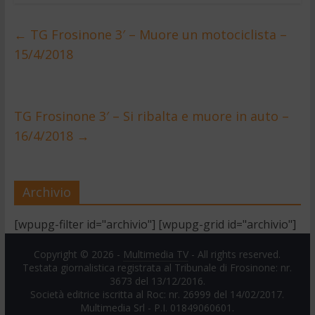
←
TG Frosinone 3′ – Muore un motociclista –
15/4/2018
TG Frosinone 3′ – Si ribalta e muore in auto –
16/4/2018
→
Archivio
[wpupg-filter id="archivio"] [wpupg-grid id="archivio"]
Copyright © 2026 -
Multimedia TV
- All rights reserved.
Testata giornalistica registrata al Tribunale di Frosinone: nr.
3673 del 13/12/2016.
Società editrice iscritta al Roc: nr. 26999 del 14/02/2017.
Multimedia Srl - P.I. 01849060601.