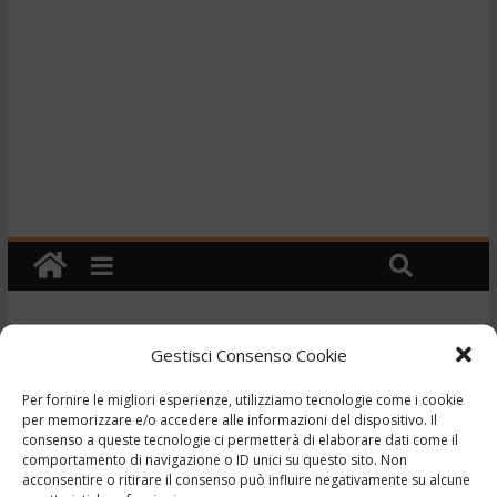
Gestisci Consenso Cookie
Eventi
Mercatino dell’usato al
Per fornire le migliori esperienze, utilizziamo tecnologie come i cookie
per memorizzare e/o accedere alle informazioni del dispositivo. Il
Jolly Group Automobili
consenso a queste tecnologie ci permetterà di elaborare dati come il
comportamento di navigazione o ID unici su questo sito. Non
dal 14 al 22 aprile 2018
acconsentire o ritirare il consenso può influire negativamente su alcune