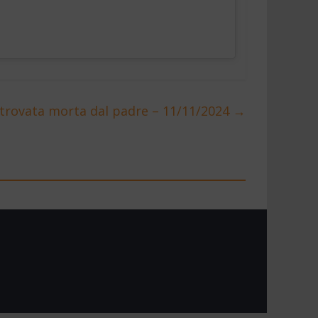
trovata morta dal padre – 11/11/2024
→