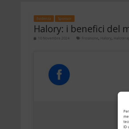
Evidenza
Sponsor
Halory: i benefici del 
,
,
10 Novembre 2024
Frosinone
Halory
Halotera
Per
mem
tec
ID 