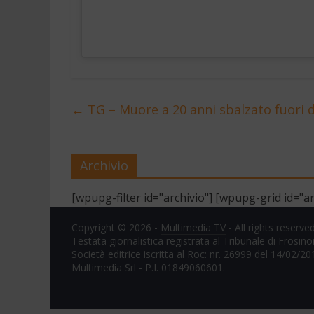
←
TG – Muore a 20 anni sbalzato fuori d
Archivio
[wpupg-filter id="archivio"] [wpupg-grid id="ar
Copyright © 2026 -
Multimedia TV
- All rights reserved
Testata giornalistica registrata al Tribunale di Frosin
Società editrice iscritta al Roc: nr. 26999 del 14/02/20
Multimedia Srl - P.I. 01849060601.