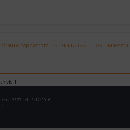
all’auto cappottata – 9-10/11/2024
TG – Maestra 
chivio"]
.
one: nr. 3673 del 13/12/2016.
17.