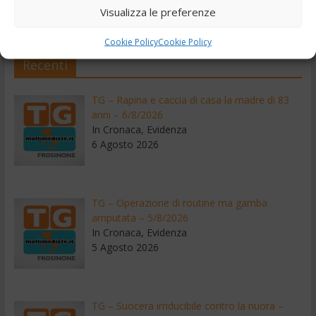
Visualizza le preferenze
← Precedente
Cookie Policy
Cookie Policy
Recenti
TG – Rapina e caccia di casa la madre di 83
anni – 6/8/2026
In Cronaca, Evidenza
6 Agosto 2026
TG – Operazione di routine ma gamba
amputata – 5/8/2026
In Cronaca, Evidenza
5 Agosto 2026
TG – Suocera irriducibile contro la nuora –