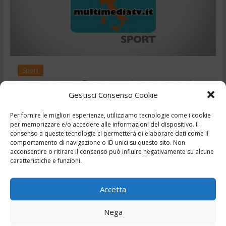
Sport
,
,
26 Maggio 2018
"Frosinone calcio"
"Serie B"
Biosì
Gestisci Consenso Cookie
,
,
,
Indexa Sora
Bpc Virtus Cassino
Ciociaria
Scuba Frosinone
,
,
Pallacenestro Veroli
Tg Sport
Tg sportivo della provincia di
Per fornire le migliori esperienze, utilizziamo tecnologie come i cookie
Frosinone
per memorizzare e/o accedere alle informazioni del dispositivo. Il
consenso a queste tecnologie ci permetterà di elaborare dati come il
TG Sport – Domenica importante per lo sport ciociaro –
comportamento di navigazione o ID unici su questo sito. Non
acconsentire o ritirare il consenso può influire negativamente su alcune
26/5/2018 Titoli: Decima presenza in Nazionale lunedì per
caratteristiche e funzioni.
Davide Zappacosta
Leggi il seguito
Accetta
Nega