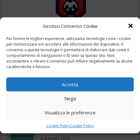
Gestisci Consenso Cookie
Sport
Per fornire le migliori esperienze, utilizziamo tecnologie come i cookie
,
7 Ottobre 2018
Ceccano - Sporting Pontecorvo 3-1
per memorizzare e/o accedere alle informazioni del dispositivo. Il
consenso a queste tecnologie ci permetterà di elaborare dati come il
,
Ceccano Calcio
Prima Categoria Lazio
comportamento di navigazione o ID unici su questo sito. Non
acconsentire o ritirare il consenso può influire negativamente su alcune
Ceccano – Sp. Pontecorvo 3-1 Highlights – 7/10/2018
caratteristiche e funzioni.
Leggi il seguito
Accetta
Nega
Recenti
Visualizza le preferenze
TG – Rapina e caccia di casa la madre di 83
anni – 6/8/2026
Cookie Policy
Cookie Policy
In Cronaca, Evidenza
6 Agosto 2026