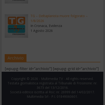
TG – Deltaplanista muore folgorato –
1/8/2026
In Cronaca, Evidenza
1 Agosto 2026
Archivio
[wpupg-filter id="archivio"] [wpupg-grid id="archivio"]
Copyright © 2026 -
Multimedia TV
- All rights reserved.
Testata giornalistica registrata al Tribunale di Frosinone: nr.
3673 del 13/12/2016.
Società editrice iscritta al Roc: nr. 26999 del 14/02/2017.
Multimedia Srl - P.I. 01849060601.