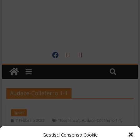
Audace-Colleferro 1-1
Sport
,
,
7 Febbraio 2022
"Eccellenza"
Audace-Colleferro 1-1
,
Calcio
lazio
Gestisci Consenso Cookie