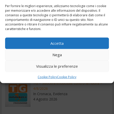
Audace-Colleferro 1-1 Highlights e interviste
Per fornire le migliori esperienze, utilizziamo tecnologie come i cookie
per memorizzare e/o accedere alle informazioni del dispositivo. Il
Leggi il seguito
consenso a queste tecnologie ci permetterà di elaborare dati come il
comportamento di navigazione o ID unici su questo sito. Non
acconsentire o ritirare il consenso può influire negativamente su alcune
caratteristiche e funzioni.
Recenti
Accetta
TG – Operazione di routine ma gamba
amputata – 5/8/2026
Nega
In Cronaca, Evidenza
5 Agosto 2026
Visualizza le preferenze
Cookie Policy
Cookie Policy
TG – Suocera irriducibile contro la nuora –
4/8/2026
In Cronaca, Evidenza
4 Agosto 2026