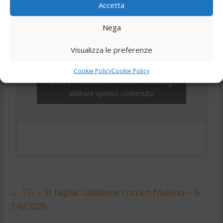
Accetta
Nega
Visualizza le preferenze
Cookie Policy
Cookie Policy
Fai clic per accettare i cookie marketing e
abilitare questo contenuto
←
TG – Si taglia l’addome con un frullino – 6-
7/6/2026