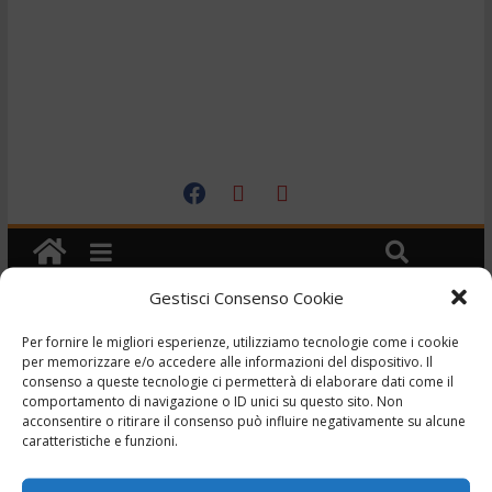
Gestisci Consenso Cookie
Per fornire le migliori esperienze, utilizziamo tecnologie come i cookie
Sponsor
per memorizzare e/o accedere alle informazioni del dispositivo. Il
Novità incredibili con i
consenso a queste tecnologie ci permetterà di elaborare dati come il
comportamento di navigazione o ID unici su questo sito. Non
prezzi più bassi d’Italia
acconsentire o ritirare il consenso può influire negativamente su alcune
caratteristiche e funzioni.
,
,
,
7 Giugno 2026
Ceramiche
Galassi
prezzi bassi
Sanitari