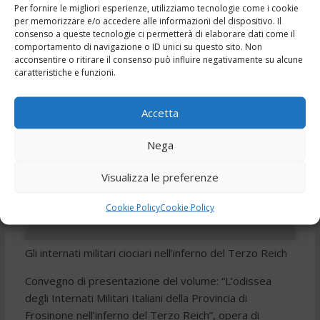
,
13 Dicembre 2017
Internati militari
provincia di
Per fornire le migliori esperienze, utilizziamo tecnologie come i cookie
,
per memorizzare e/o accedere alle informazioni del dispositivo. Il
Frosinone
terzo Reich
consenso a queste tecnologie ci permetterà di elaborare dati come il
comportamento di navigazione o ID unici su questo sito. Non
acconsentire o ritirare il consenso può influire negativamente su alcune
caratteristiche e funzioni.
Accetta
Fai clic per accettare i cookie marketing e
Nega
abilitare questo contenuto
Visualizza le preferenze
Cookie Policy
Cookie Policy
Gli internati militari ciociari nell’inferno del Terzo Reich
Convegno di presentazione del volume: “L’odissea
degli Internati Militari Italiani della Provincia di
Frosinone nell’inferno del Terzo Reich”, opera di