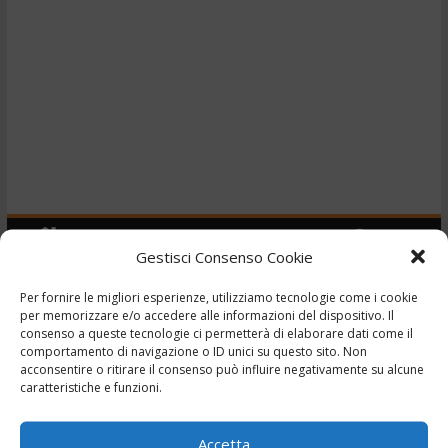
Gestisci Consenso Cookie
Per fornire le migliori esperienze, utilizziamo tecnologie come i cookie
per memorizzare e/o accedere alle informazioni del dispositivo. Il
Sponsor
consenso a queste tecnologie ci permetterà di elaborare dati come il
Auto da Campioni! Cogli
comportamento di navigazione o ID unici su questo sito. Non
acconsentire o ritirare il consenso può influire negativamente su alcune
l’attimo
caratteristiche e funzioni.
2 Maggio 2026
Auto usate
Accetta