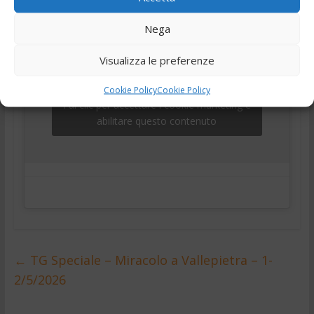
Nega
Visualizza le preferenze
Cookie Policy
Cookie Policy
Fai clic per accettare i cookie marketing e
abilitare questo contenuto
←
TG Speciale – Miracolo a Vallepietra – 1-
2/5/2026