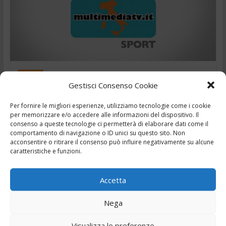
Sport
Gestisci Consenso Cookie
,
,
17 Novembre 2018
"Amichevole"
17 novembre 2018
,
,
Frosinone-Perugia 0-0
notziie sportive Frosinone
Tg Sport
Per fornire le migliori esperienze, utilizziamo tecnologie come i cookie
Frosinone
per memorizzare e/o accedere alle informazioni del dispositivo. Il
consenso a queste tecnologie ci permetterà di elaborare dati come il
comportamento di navigazione o ID unici su questo sito. Non
TG Sport Speciale – Frosinone-Perugia 0-0 – Highlights e
acconsentire o ritirare il consenso può influire negativamente su alcune
interviste – 17/11/2018
caratteristiche e funzioni.
Leggi il seguito
Accetta
Nega
← Precedente
Successivo →
Visualizza le preferenze