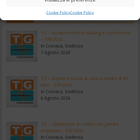
Cookie Policy
Cookie Policy
Recenti
TG – Anziani terribili e stalking in condominio
– 7/8/2026
In Cronaca, Evidenza
7 Agosto 2026
TG – Rapina e caccia di casa la madre di 83
anni – 6/8/2026
In Cronaca, Evidenza
6 Agosto 2026
TG – Operazione di routine ma gamba
amputata – 5/8/2026
In Cronaca, Evidenza